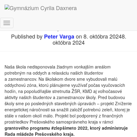
Zlepšimeto
Toggle
Navigation
Published by
on
8. októbra 2024
8.
Peter Varga
októbra 2024
Naša škola nedisponovala žiadnym vonkajším areálom
potrebným na oddych a relaxáciu našich študentov
a zamestnancov. Na školskom dvore sme vybudovali malú
oddychovú zóna, ktorú plánujeme využívať počas vyučovacích
hodín, na popoludňajšie stretnutia ŽŠR, KMD aj voľnočasové
aktivity našich študentov a zamestnancov školy. Pred budovou
školy sme po posledných stavebných úpravách – projekt Zníženie
energetickej náročnosti sa snažili založiť potrebnú zeleň, ktorej je
stále v našom okolí málo. Projekt bol podporený z finančných
prostriedkov Prešovského samosprávneho kraja v rámci
grantového programu #zlepšimeto 2022, ktorý administruje
Rada mládeže Prešovského kraja.