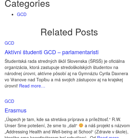
Categories
GCD
Related Posts
GCD
Aktívni študenti GCD – parlamentaristi
Študentská rada stredných škôl Slovenska (ŠRSŠ) je oficiálna
organizácia, ktorá zastupuje stredoškolských študentov na
národnej úrovni, aktívne pôsobí aj na Gymnáziu Cyrila Daxnera
vo Vranove nad Topľou a má svojich zástupcov aj na krajskej
úrovni!
Read more…
GCD
Erasmus
„Úspech je tam, kde sa stretáva príprava a príležitosť.“ R.W.
Unser Sme potešení, že sme to „dali“
a náš projekt s názvom
„Addressing Health and Well-being at School“ (Zdravie v škole),
ktorého sme koordinátorom bol schválený. Od
Read more…