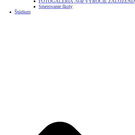
FOTOGALERIA 70-te VYROCIE ZALOZENI
Smerovanie školy
Štúdium