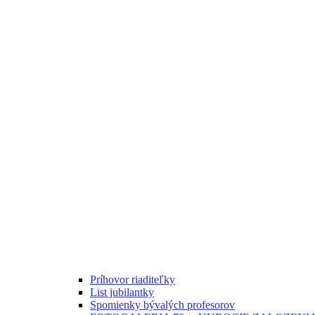
Príhovor riaditeľky
List jubilantky
Spomienky bývalých profesorov