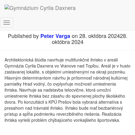
Multifunkčné ihrisko
Toggle
Navigation
Published by
on
28. októbra 2024
28.
Peter Varga
októbra 2024
Architektonická štúdia navrhuje multifunkčné ihrisko v areáli
Gymnázia Cyrila Daxnera vo Vranove nad Topľou. Areál je v husto
zastavanej lokalite, s objektmi umiestnenými na okraji pozemku.
Hlavným determinantom návrhu je prítomnosť národnej kultúrnej
pamiatky Hrad vodný, čo ovplyvňuje možnosti umiestnenia
ihriska. Navrhuje sa nadstavba telocvične, ktorá umožní
umiestnenie ihriska bez zásahu do spevnenej plochy školského
dvora. Po konzultácii s KPÚ Prešov bola vybraná alternatíva s
presahom nad trávnaté ihrisko. Ihrisko bude mať bezbariérový
prístup a spĺňa podmienku reverzibilného riešenia. Realizácia
ihriska vyrieši problém chýbajúceho vonkajšieho športoviska.