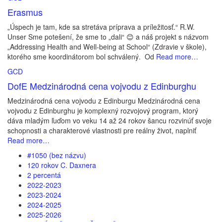
Erasmus
„Úspech je tam, kde sa stretáva príprava a príležitosť.“ R.W.
Unser Sme potešení, že sme to „dali“ 😊 a náš projekt s názvom
„Addressing Health and Well-being at School“ (Zdravie v škole),
ktorého sme koordinátorom bol schválený. Od
Read more…
GCD
DofE Medzinárodná cena vojvodu z Edinburghu
Medzinárodná cena vojvodu z Edinburgu Medzinárodná cena
vojvodu z Edinburghu je komplexný rozvojový program, ktorý
dáva mladým ľuďom vo veku 14 až 24 rokov šancu rozvinúť svoje
schopnosti a charakterové vlastnosti pre reálny život, naplniť
Read more…
#1050 (bez názvu)
120 rokov C. Daxnera
2 percentá
2022-2023
2023-2024
2024-2025
2025-2026