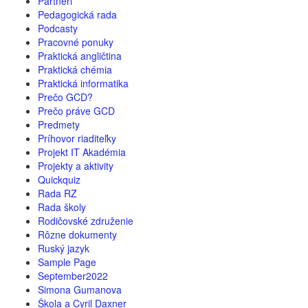
Partneri
Pedagogická rada
Podcasty
Pracovné ponuky
Praktická angličtina
Praktická chémia
Praktická informatika
Prečo GCD?
Prečo práve GCD
Predmety
Príhovor riaditeľky
Projekt IT Akadémia
Projekty a aktivity
Quickquiz
Rada RZ
Rada školy
Rodičovské združenie
Rôzne dokumenty
Ruský jazyk
Sample Page
September2022
Simona Gumanova
Škola a Cyril Daxner